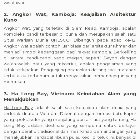
wisatawan.
2. Angkor Wat, Kamboja: Keajaiban Arsitektur
Kuno
Angkor Wat
, yang terletak di Siem Reap, Kamboja, adalah
kompleks candi terbesar di dunia dan merupakan salah satu
Situs Warisan Dunia UNESCO. Dibangun pada abad ke-12,
Angkor Wat adalah contoh luar biasa dari arsitektur Khmer dan
menjadi simbol kebanggaan bagi rakyat Kamboja. Berkeliling
di antara candi-candi yang megah, seperti Bayon dengan
wajah-wajah batu yang misterius, adalah pengalaman yang
tidak terlupakan. Pengunjung disarankan datang saat matahari
terbit atau terbenam untuk menyaksikan pemandangan yang
memukau.
3. Ha Long Bay, Vietnam: Keindahan Alam yang
Menakjubkan
Ha Long Bay
adalah salah satu keajaiban alam dunia yang
terletak di utara Vietnam. Dikenal dengan formasi batu kapur
yang spektakuler yang menjulang dari air laut yang tenang, Ha
Long Bay adalah destinasi yang sempurna untuk berlayar
dengan perahu tradisional dan menikmati pemandangan yang
menakjubkan. Terdapat ribuan pulau kecil di teluk ini, banyak di