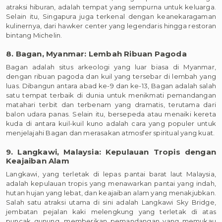
atraksi hiburan, adalah tempat yang sempurna untuk keluarga.
Selain itu, Singapura juga terkenal dengan keanekaragaman
kulinernya, dari hawker center yang legendaris hingga restoran
bintang Michelin.
8. Bagan, Myanmar: Lembah Ribuan Pagoda
Bagan adalah situs arkeologi yang luar biasa di Myanmar,
dengan ribuan pagoda dan kuil yang tersebar di lembah yang
luas. Dibangun antara abad ke-9 dan ke-13, Bagan adalah salah
satu tempat terbaik di dunia untuk menikmati pemandangan
matahari terbit dan terbenam yang dramatis, terutama dari
balon udara panas. Selain itu, bersepeda atau menaiki kereta
kuda di antara kuil-kuil kuno adalah cara yang populer untuk
menjelajahi Bagan dan merasakan atmosfer spiritual yang kuat.
9. Langkawi, Malaysia: Kepulauan Tropis dengan
Keajaiban Alam
Langkawi, yang terletak di lepas pantai barat laut Malaysia,
adalah kepulauan tropis yang menawarkan pantai yang indah,
hutan hujan yang lebat, dan keajaiban alam yang menakjubkan.
Salah satu atraksi utama di sini adalah Langkawi Sky Bridge,
jembatan pejalan kaki melengkung yang terletak di atas
puncak gunung, memberikan pemandangan yang memukau