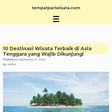
Skip
to
tempatpariwisata.com
content
10 Destinasi Wisata Terbaik di Asia
Tenggara yang Wajib Dikunjungi
Posted on
September 3, 2024
by
admin