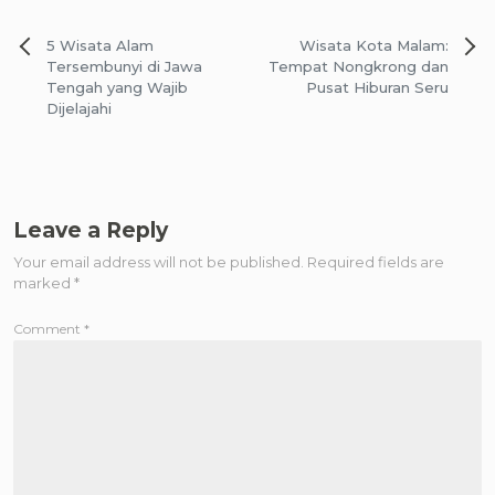
Post
5 Wisata Alam
Wisata Kota Malam:
navigation
Tersembunyi di Jawa
Tempat Nongkrong dan
Tengah yang Wajib
Pusat Hiburan Seru
Dijelajahi
Leave a Reply
Your email address will not be published.
Required fields are
marked
*
Comment
*