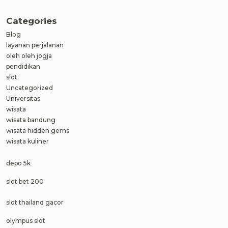
Categories
Blog
layanan perjalanan
oleh oleh jogja
pendidikan
slot
Uncategorized
Universitas
wisata
wisata bandung
wisata hidden gems
wisata kuliner
depo 5k
slot bet 200
slot thailand gacor
olympus slot