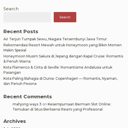
Search
Search
Recent Posts
Air Terjun Tumpak Sewu, Niagara Tersembunyi Jawa Timur
Rekomendasi Resort Mewah untuk Honeymoon yang Bikin Momen
Makin Spesial
Honeymoon Musim Sakura di Jepang dengan Kapal Cruise: Romantis
& Penuh Warna
Kota Flamenco & Cinta di Seville: Romantisme Andalusia untuk
Pasangan
Kota Paling Bahagia di Dunia: Copenhagen — Romantis, Nyaman,
dan Penuh Pesona
Recent Comments
mahjong ways 3
on
Kesempurnaan Bermain Slot Online:
Temukan di Situs Berlisensi Resmi yang Profesional
Archives