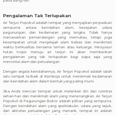
pada siang hari.
Pengalaman Tak Terlupakan
Air Terjun Popokvil adalah tempat yang menyajikan perpaduan
sempurna antara keindahan alam, kesejukan udara
pegunungan, dan kedamaian yang langka. Tidak hanya
menawarkan pemandangan yang memukau, tetapi juga
kesempatan untuk menjelajah alam bebas dan menikmati
waktu berkualitas bersama teman atau keluarga. Menyusuri
hutan tropis menuju air terjun ini akan memberikan
pengalaman yang tak terlupakan bagi siapa saja yang
mencintai alam dan petualangan.
Dengan segala keindahannya, Air Terjun Popokvil adalah salah
satu tempat terbaik di Kamboja untuk menikmati kedamaian
dan keindahan alam dalam bentuk yang paling murni.
Jika Anda mencari tempat untuk melarikan diri dari rutinitas
sehari-hari dan menikmati alam yang menenangkan, Air Terjun
Popokvil di Pegunungan Bokor adalah pilihan yang sempurna.
Dengan keindahan alam yang spektakuler, udara yang sejuk,
dan aktivitas petualangan yang menarik, tempat ini adalah