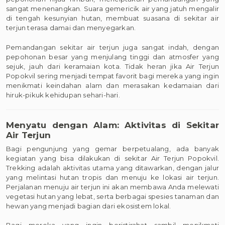
sangat menenangkan. Suara gemericik air yang jatuh mengalir
di tengah kesunyian hutan, membuat suasana di sekitar air
terjun terasa damai dan menyegarkan.
Pemandangan sekitar air terjun juga sangat indah, dengan
pepohonan besar yang menjulang tinggi dan atmosfer yang
sejuk, jauh dari keramaian kota. Tidak heran jika Air Terjun
Popokvil sering menjadi tempat favorit bagi mereka yang ingin
menikmati keindahan alam dan merasakan kedamaian dari
hiruk-pikuk kehidupan sehari-hari.
Menyatu dengan Alam: Aktivitas di Sekitar
Air Terjun
Bagi pengunjung yang gemar berpetualang, ada banyak
kegiatan yang bisa dilakukan di sekitar Air Terjun Popokvil.
Trekking adalah aktivitas utama yang ditawarkan, dengan jalur
yang melintasi hutan tropis dan menuju ke lokasi air terjun.
Perjalanan menuju air terjun ini akan membawa Anda melewati
vegetasi hutan yang lebat, serta berbagai spesies tanaman dan
hewan yang menjadi bagian dari ekosistem lokal.