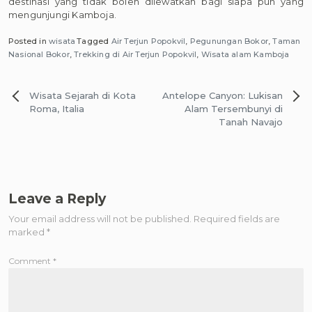
destinasi yang tidak boleh dilewatkan bagi siapa pun yang
mengunjungi Kamboja.
Posted in
wisata
Tagged
Air Terjun Popokvil
,
Pegunungan Bokor
,
Taman
Nasional Bokor
,
Trekking di Air Terjun Popokvil
,
Wisata alam Kamboja
Post
Wisata Sejarah di Kota
Antelope Canyon: Lukisan
navigation
Roma, Italia
Alam Tersembunyi di
Tanah Navajo
Leave a Reply
Your email address will not be published.
Required fields are
marked
*
Comment
*