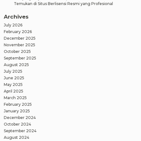
Temukan di Situs Berlisensi Resmi yang Profesional
Archives
July 2026
February 2026
December 2025
November 2025
October 2025
September 2025
August 2025
July 2025
June 2025
May 2025
April 2025
March 2025
February 2025
January 2025
December 2024
October 2024
September 2024
August 2024