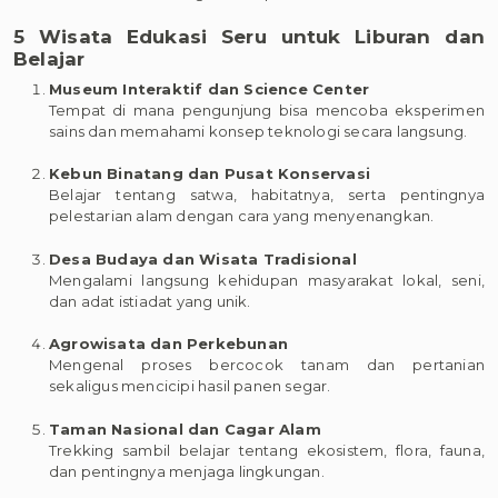
5 Wisata Edukasi Seru untuk Liburan dan
Belajar
Museum Interaktif dan Science Center
Tempat di mana pengunjung bisa mencoba eksperimen
sains dan memahami konsep teknologi secara langsung.
Kebun Binatang dan Pusat Konservasi
Belajar tentang satwa, habitatnya, serta pentingnya
pelestarian alam dengan cara yang menyenangkan.
Desa Budaya dan Wisata Tradisional
Mengalami langsung kehidupan masyarakat lokal, seni,
dan adat istiadat yang unik.
Agrowisata dan Perkebunan
Mengenal proses bercocok tanam dan pertanian
sekaligus mencicipi hasil panen segar.
Taman Nasional dan Cagar Alam
Trekking sambil belajar tentang ekosistem, flora, fauna,
dan pentingnya menjaga lingkungan.