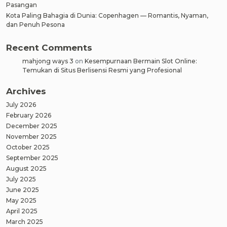
Pasangan
Kota Paling Bahagia di Dunia: Copenhagen — Romantis, Nyaman,
dan Penuh Pesona
Recent Comments
mahjong ways 3
on
Kesempurnaan Bermain Slot Online:
Temukan di Situs Berlisensi Resmi yang Profesional
Archives
July 2026
February 2026
December 2025
November 2025
October 2025
September 2025
August 2025
July 2025
June 2025
May 2025
April 2025
March 2025