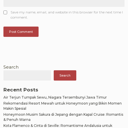
Save my name, email, and website in this browser for the next time I
comment.
Search
Search
Recent Posts
Air Terjun Tumpak Sewu, Niagara Tersembunyi Jawa Timur
Rekomendasi Resort Mewah untuk Honeymoon yang Bikin Momen
Makin Spesial
Honeymoon Musim Sakura di Jepang dengan Kapal Cruise: Romantis
& Penuh Warna
Kota Flamenco & Cinta di Seville: Romantisme Andalusia untuk