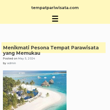
Skip
to
tempatpariwisata.com
content
Menikmati Pesona Tempat Parawisata
yang Memukau
Posted on
May 5, 2024
by
admin