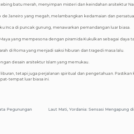
 tebing batu merah, menyimpan misteri dan keindahan arsitektur N
io de Janeiro yang megah, melambangkan kedamaian dan persatua
uku Inca di puncak gunung, menawarkan pemandangan luar biasa.
 Maya yang mempesona dengan piramida Kukulkan sebagai daya ta
arah di Roma yang menjadi saksi hiburan dan tragedi masa lalu.
ngan desain arsitektur Islam yang memukau.
liburan, tetapi juga perjalanan spiritual dan pengetahuan. Pastik
t-tempat luar biasa ini.
sata Pegunungan
Laut Mati, Yordania: Sensasi Mengapung di 