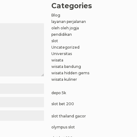
Categories
Blog
layanan perjalanan
oleh oleh jogja
pendidikan
slot
Uncategorized
Universitas
wisata
wisata bandung
wisata hidden gems
wisata kuliner
depo 5k
slot bet 200
slot thailand gacor
olympus slot