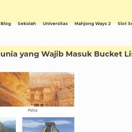
Blog
Sekolah
Universitas
Mahjong Ways 2
Slot S
Dunia yang Wajib Masuk Bucket L