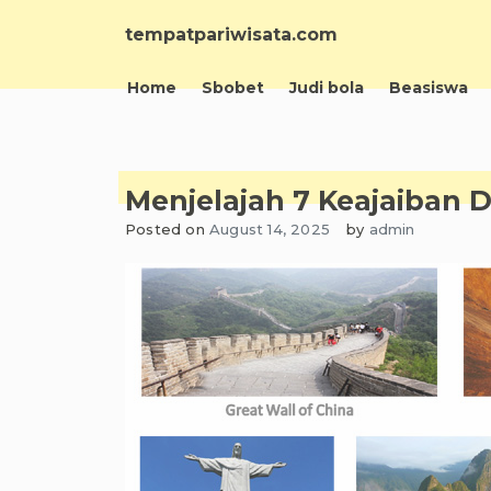
Skip
to
tempatpariwisata.com
content
Home
Sbobet
Judi bola
Beasiswa
Menjelajah 7 Keajaiban 
Posted on
August 14, 2025
by
admin