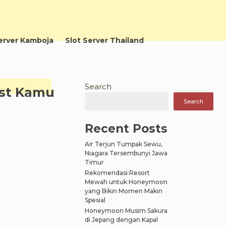
erver Kamboja
Slot Server Thailand
Search
ist Kamu
Search
Recent Posts
Air Terjun Tumpak Sewu,
Niagara Tersembunyi Jawa
Timur
Rekomendasi Resort
Mewah untuk Honeymoon
yang Bikin Momen Makin
Spesial
Honeymoon Musim Sakura
di Jepang dengan Kapal