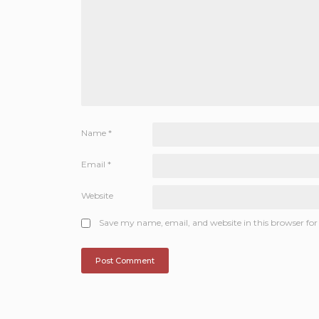
Name
*
Email
*
Website
Save my name, email, and website in this browser for