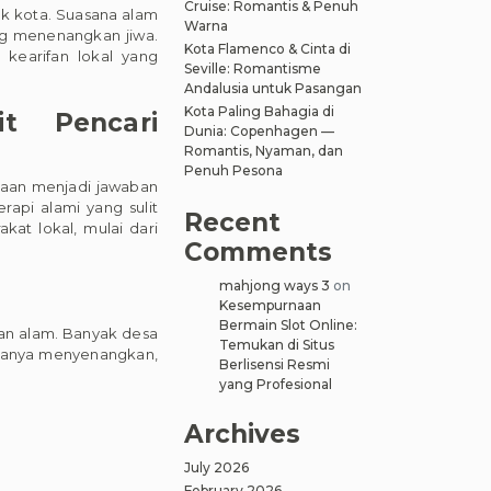
Cruise: Romantis & Penuh
kuk kota. Suasana alam
Warna
ng menenangkan jiwa.
Kota Flamenco & Cinta di
kearifan lokal yang
Seville: Romantisme
Andalusia untuk Pasangan
Kota Paling Bahagia di
t Pencari
Dunia: Copenhagen —
Romantis, Nyaman, dan
Penuh Pesona
saan menjadi jawaban
rapi alami yang sulit
Recent
at lokal, mulai dari
Comments
mahjong ways 3
on
Kesempurnaan
Bermain Slot Online:
gan alam. Banyak desa
Temukan di Situs
k hanya menyenangkan,
Berlisensi Resmi
yang Profesional
Archives
July 2026
February 2026