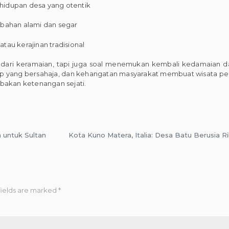
hidupan desa yang otentik
 bahan alami dan segar
atau kerajinan tradisional
ndari keramaian, tapi juga soal menemukan kembali kedamaian 
hidup yang bersahaja, dan kehangatan masyarakat membuat wisata p
mbakan ketenangan sejati.
 untuk Sultan
Kota Kuno Matera, Italia: Desa Batu Berusia 
fields are marked
*