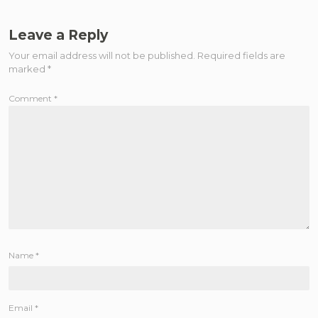
Leave a Reply
Your email address will not be published.
Required fields are
marked
*
Comment
*
Name
*
Email
*