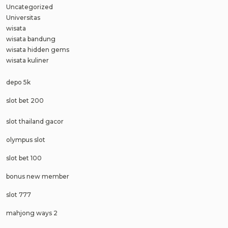
Uncategorized
Universitas
wisata
wisata bandung
wisata hidden gems
wisata kuliner
depo 5k
slot bet 200
slot thailand gacor
olympus slot
slot bet 100
bonus new member
slot 777
mahjong ways 2