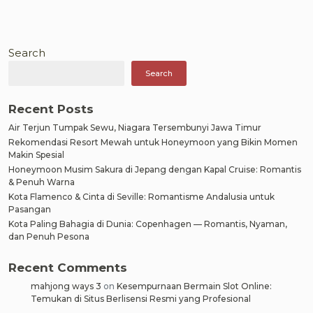
Search
Search
Recent Posts
Air Terjun Tumpak Sewu, Niagara Tersembunyi Jawa Timur
Rekomendasi Resort Mewah untuk Honeymoon yang Bikin Momen
Makin Spesial
Honeymoon Musim Sakura di Jepang dengan Kapal Cruise: Romantis
& Penuh Warna
Kota Flamenco & Cinta di Seville: Romantisme Andalusia untuk
Pasangan
Kota Paling Bahagia di Dunia: Copenhagen — Romantis, Nyaman,
dan Penuh Pesona
Recent Comments
mahjong ways 3
on
Kesempurnaan Bermain Slot Online:
Temukan di Situs Berlisensi Resmi yang Profesional