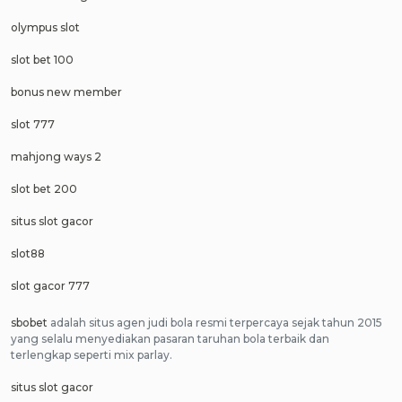
olympus slot
slot bet 100
bonus new member
slot 777
mahjong ways 2
slot bet 200
situs slot gacor
slot88
slot gacor 777
sbobet
adalah situs agen judi bola resmi terpercaya sejak tahun 2015
yang selalu menyediakan pasaran taruhan bola terbaik dan
terlengkap seperti mix parlay.
situs slot gacor