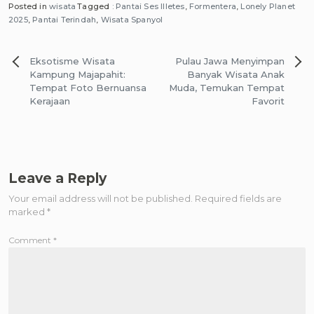
Posted in
wisata
Tagged
: Pantai Ses Illetes
,
Formentera
,
Lonely Planet
2025
,
Pantai Terindah
,
Wisata Spanyol
Post
Eksotisme Wisata
Pulau Jawa Menyimpan
navigation
Kampung Majapahit:
Banyak Wisata Anak
Tempat Foto Bernuansa
Muda, Temukan Tempat
Kerajaan
Favorit
Leave a Reply
Your email address will not be published.
Required fields are
marked
*
Comment
*