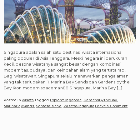
Singapura adalah salah satu destinasi wisata internasional
paling populer di Asia Tenggara. Meski negara ini berukuran
kecil, pesona wisatanya sangat besar dengan kombinasi
modernitas, budaya, dan keindahan alam yang tertata rapi.
Bagi wisatawan, Singapura selalu menawarkan pengalaman
yang tak terlupakan. 1. Marina Bay Sands dan Gardens by the
Bay Ikon modern spaceman88 Singapura, Marina Bay […]
Posted in
wisata
Tagged
ExploreSingapore
,
GardensByTheBay
,
on
MarinaBaySands
,
SentosaIsland
,
WisataSingapura
Leave a Comment
Wisata
Indah
di
Singap
Negar