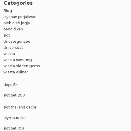
Categories
Blog
layanan perjalanan
oleh oleh jogja
pendidikan
slot
Uncategorized
Universitas
wisata
wisata bandung
wisata hidden gems
wisata kuliner
depo 5k
slot bet 200
slot thailand gacor
olympus slot
slot bet 100