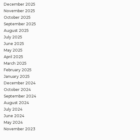
December 2025
November 2025
October 2025
September 2025
August 2025
July 2025
June 2025
May 2025
April 2025
March 2025
February 2025
January 2025
December 2024
October 2024
September 2024
August 2024
July 2024
June 2024
May 2024
November 2023