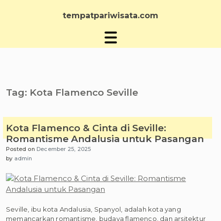
Skip
to
tempatpariwisata.com
content
Tag:
Kota Flamenco Seville
Kota Flamenco & Cinta di Seville:
Romantisme Andalusia untuk Pasangan
Posted on
December 25, 2025
by
admin
Seville, ibu kota Andalusia, Spanyol, adalah kota yang
memancarkan romantisme, budaya flamenco, dan arsitektur