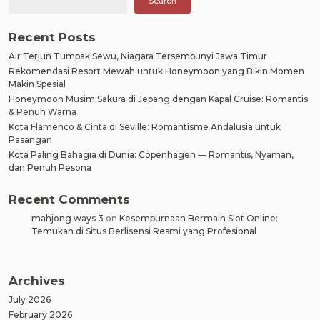
Search
Andalusia
untuk
Pasangan
Recent Posts
Air Terjun Tumpak Sewu, Niagara Tersembunyi Jawa Timur
Rekomendasi Resort Mewah untuk Honeymoon yang Bikin Momen
Makin Spesial
Honeymoon Musim Sakura di Jepang dengan Kapal Cruise: Romantis
& Penuh Warna
Kota Flamenco & Cinta di Seville: Romantisme Andalusia untuk
Pasangan
Kota Paling Bahagia di Dunia: Copenhagen — Romantis, Nyaman,
dan Penuh Pesona
Recent Comments
mahjong ways 3
on
Kesempurnaan Bermain Slot Online:
Temukan di Situs Berlisensi Resmi yang Profesional
Archives
July 2026
February 2026