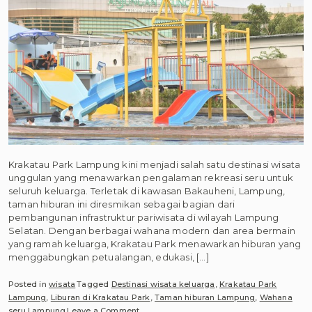
Krakatau Park Lampung kini menjadi salah satu destinasi wisata
unggulan yang menawarkan pengalaman rekreasi seru untuk
seluruh keluarga. Terletak di kawasan Bakauheni, Lampung,
taman hiburan ini diresmikan sebagai bagian dari
pembangunan infrastruktur pariwisata di wilayah Lampung
Selatan. Dengan berbagai wahana modern dan area bermain
yang ramah keluarga, Krakatau Park menawarkan hiburan yang
menggabungkan petualangan, edukasi, […]
Posted in
wisata
Tagged
Destinasi wisata keluarga
,
Krakatau Park
Lampung
,
Liburan di Krakatau Park
,
Taman hiburan Lampung
,
Wahana
on
seru Lampung
Leave a Comment