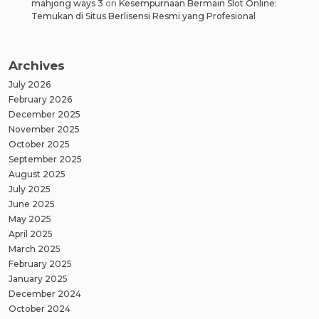
mahjong ways 3
on
Kesempurnaan Bermain Slot Online:
Temukan di Situs Berlisensi Resmi yang Profesional
Archives
July 2026
February 2026
December 2025
November 2025
October 2025
September 2025
August 2025
July 2025
June 2025
May 2025
April 2025
March 2025
February 2025
January 2025
December 2024
October 2024