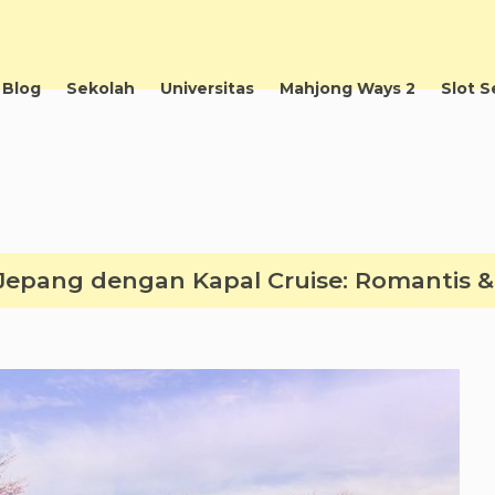
Blog
Sekolah
Universitas
Mahjong Ways 2
Slot S
epang dengan Kapal Cruise: Romantis 