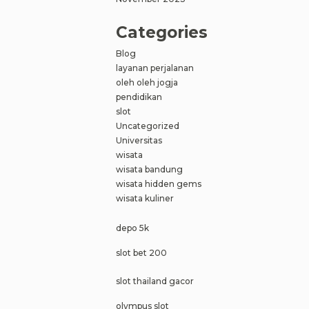
Categories
Blog
layanan perjalanan
oleh oleh jogja
pendidikan
slot
Uncategorized
Universitas
wisata
wisata bandung
wisata hidden gems
wisata kuliner
depo 5k
slot bet 200
slot thailand gacor
olympus slot