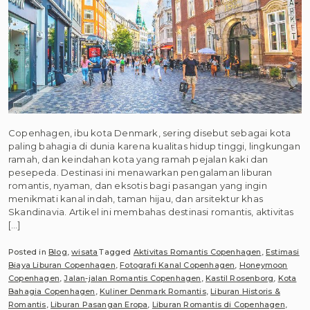
Copenhagen, ibu kota Denmark, sering disebut sebagai kota
paling bahagia di dunia karena kualitas hidup tinggi, lingkungan
ramah, dan keindahan kota yang ramah pejalan kaki dan
pesepeda. Destinasi ini menawarkan pengalaman liburan
romantis, nyaman, dan eksotis bagi pasangan yang ingin
menikmati kanal indah, taman hijau, dan arsitektur khas
Skandinavia. Artikel ini membahas destinasi romantis, aktivitas
[…]
Posted in
Blog
,
wisata
Tagged
Aktivitas Romantis Copenhagen
,
Estimasi
Biaya Liburan Copenhagen
,
Fotografi Kanal Copenhagen
,
Honeymoon
Copenhagen
,
Jalan-jalan Romantis Copenhagen
,
Kastil Rosenborg
,
Kota
Bahagia Copenhagen
,
Kuliner Denmark Romantis
,
Liburan Historis &
Romantis
,
Liburan Pasangan Eropa
,
Liburan Romantis di Copenhagen
,