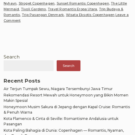
Nyhavn
,
Stroget Copenhagen
,
Sunset Romantis Copenhagen
,
The Little
Mermaid
,
Tivoli Gardens
,
Travel Romantis Eropa Utara
,
Trip Budaya &
Romantis
,
Trip Pasangan Denmark
,
Wisata Eksotis Copenhagen
Leave a
on
Comment
Kota
Paling
Bahagia
di
Dunia:
Copenhagen
Search
—
Search
Romantis,
Nyaman,
dan
Recent Posts
Penuh
Air Terjun Tumpak Sewu, Niagara Tersembunyi Jawa Timur
Pesona
Rekomendasi Resort Mewah untuk Honeymoon yang Bikin Momen
Makin Spesial
Honeymoon Musim Sakura di Jepang dengan Kapal Cruise: Romantis
& Penuh Warna
Kota Flamenco & Cinta di Seville: Romantisme Andalusia untuk
Pasangan
Kota Paling Bahagia di Dunia: Copenhagen — Romantis, Nyaman,