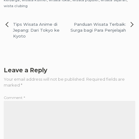
wista clubing
Post
Tips Wisata Anime di
Panduan Wisata Terbaik:
navigation
Jepang: Dari Tokyo ke
Surga bagi Para Penjelajah
Kyoto
Leave a Reply
Your email address will not be published.
Required fields are
marked
*
Comment
*