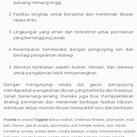
peluang menang tinggi.
Fasilitas lengkap untuk bersantai dan menikmati liburan
tanpa stres.
Lingkungan yang aman dan terkontrol untuk permainan
yang bertanggung jawab.
Kesempatan berinteraksi dengan pengunjung lain dan
berbagi pengalaman strategi.
Aktivitas tambahan seperti kuliner, hiburan, dan rekreasi
untuk pengalaman lebih menyenangkan.
Dengan mengunjungi wisata slot gacor, pengunjung
mendapatkan pengalaman liburan yang berbeda dari biasanya.
Selain bersenang-senang, mereka juga bisa mempraktikkan
strategi permainan dan menikmati berbagai fasilitas hiburan,
membuat setiap momen liburan terasa lebih seru dan berkesan
Posted in
wisata
Tagged
bonus hadiah
,
Destinasi Wisata
,
jalan-jalan
,
klub
bali
,
liburan
,
paket wisata
,
pariwisata
,
slot
,
tempat wisata
,
tour
,
travel
,
traveling
,
wisata
,
wisata alam
,
wisata budaya
,
wisata internasional
,
wisata
keluarga
,
wisata kuliner
,
wisata lokal
,
wisata populer
,
wisata sejarah
,