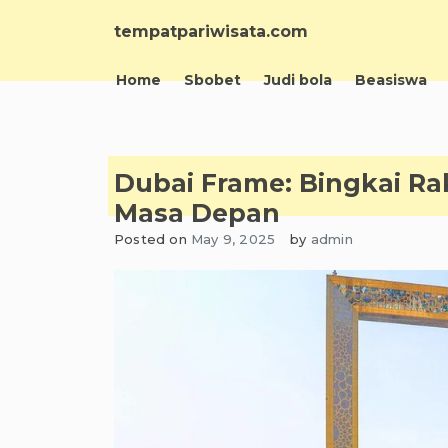
Skip
to
tempatpariwisata.com
content
Home
Sbobet
Judi bola
Beasiswa
Dubai Frame: Bingkai R
Masa Depan
Posted on
May 9, 2025
by
admin