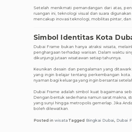
Setelah menikmati pemandangan dari atas, peng
ruangan ini, teknologi visual dan suara digunak
mencakup inovasi teknologi, mobilitas pintar, d
Simbol Identitas Kota Dub
Dubai Frame bukan hanya atraksi wisata, melain
penghargaan terhadap warisan. Dalam waktu singk
dikunjungi jutaan wisatawan setiap tahunnya.
Keunikan desain dan pengalaman yang ditawarka
yang ingin belajar tentang perkembangan kota. 
nyaman bagi keluarga yang ingin bersantai setela
Dubai Frame adalah simbol kuat bagaimana seb
Dengan bentuk sederhana namun sarat makna, str
yang sunyi hingga metropolis gemerlap. Jika And
boleh dilewatkan.
Posted in
wisata
Tagged
Bingkai Dubai
,
Dubai 