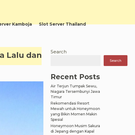
erver Kamboja
Slot Server Thailand
Search
a Lalu dan
Search
Recent Posts
Air Terjun Tumpak Sewu,
Niagara Tersembunyi Jawa
Timur
Rekomendasi Resort
Mewah untuk Honeymoon
yang Bikin Momen Makin
Spesial
Honeymoon Musim Sakura
di Jepang dengan Kapal