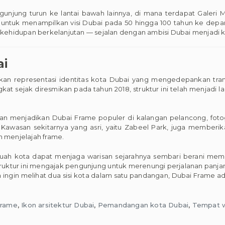
unjung turun ke lantai bawah lainnya, di mana terdapat Galeri 
an untuk menampilkan visi Dubai pada 50 hingga 100 tahun ke dep
an kehidupan berkelanjutan — sejalan dengan ambisi Dubai menjadi
ai
kan representasi identitas kota Dubai yang mengedepankan trans
at sejak diresmikan pada tahun 2018, struktur ini telah menjadi 
n menjadikan Dubai Frame populer di kalangan pelancong, fotogr
Kawasan sekitarnya yang asri, yaitu Zabeel Park, juga memberik
h menjelajah frame.
uah kota dapat menjaga warisan sejarahnya sembari berani me
uktur ini mengajak pengunjung untuk merenungi perjalanan panja
a ingin melihat dua sisi kota dalam satu pandangan, Dubai Frame a
Frame
,
Ikon arsitektur Dubai
,
Pemandangan kota Dubai
,
Tempat w