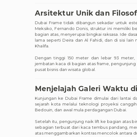
Arsitektur Unik dan Filoso
Dubai Frame tidak dibangun sekadar untuk este
Meksiko, Fernando Donis, struktur ini memiliki
bagian atas, menyerupai bingkai raksasa. Ide d
lama seperti Deira dan Al Fahidi, dan di sisi l
Khalifa.
Dengan tinggi 150 meter dan lebar 93 meter
jembatan kaca di bagian atas frame, pengunjung
pusat bisnis dan wisata global.
Menjelajah Galeri Waktu 
Kunjungan ke Dubai Frame dimulai dari lantai d
sejarah kota melalui teknologi proyeksi cangg
Bedouin, dan awal mula perdagangan Dubai.
Setelah itu, pengunjung naik lift ke bagian atas b
sebagian terbuat dari kaca tembus pandang, memb
atas menggambarkan kontras mencolok antara dua