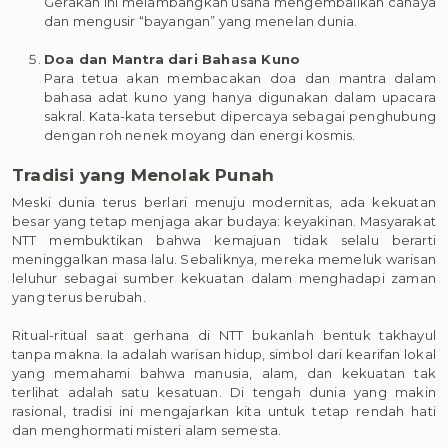
Gerakan ini melambangkan usaha mengembalikan cahaya
dan mengusir “bayangan” yang menelan dunia.
Doa dan Mantra dari Bahasa Kuno
Para tetua akan membacakan doa dan mantra dalam
bahasa adat kuno yang hanya digunakan dalam upacara
sakral. Kata-kata tersebut dipercaya sebagai penghubung
dengan roh nenek moyang dan energi kosmis.
Tradisi yang Menolak Punah
Meski dunia terus berlari menuju modernitas, ada kekuatan
besar yang tetap menjaga akar budaya: keyakinan. Masyarakat
NTT membuktikan bahwa kemajuan tidak selalu berarti
meninggalkan masa lalu. Sebaliknya, mereka memeluk warisan
leluhur sebagai sumber kekuatan dalam menghadapi zaman
yang terus berubah.
Ritual-ritual saat gerhana di NTT bukanlah bentuk takhayul
tanpa makna. Ia adalah warisan hidup, simbol dari kearifan lokal
yang memahami bahwa manusia, alam, dan kekuatan tak
terlihat adalah satu kesatuan. Di tengah dunia yang makin
rasional, tradisi ini mengajarkan kita untuk tetap rendah hati
dan menghormati misteri alam semesta.