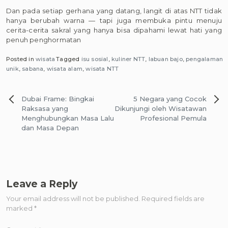
Dan pada setiap gerhana yang datang, langit di atas NTT tidak
hanya berubah warna — tapi juga membuka pintu menuju
cerita-cerita sakral yang hanya bisa dipahami lewat hati yang
penuh penghormatan
Posted in
wisata
Tagged
isu sosial
,
kuliner NTT
,
labuan bajo
,
pengalaman
unik
,
sabana
,
wisata alam
,
wisata NTT
Post
Dubai Frame: Bingkai
5 Negara yang Cocok
navigation
Raksasa yang
Dikunjungi oleh Wisatawan
Menghubungkan Masa Lalu
Profesional Pemula
dan Masa Depan
Leave a Reply
Your email address will not be published.
Required fields are
marked
*