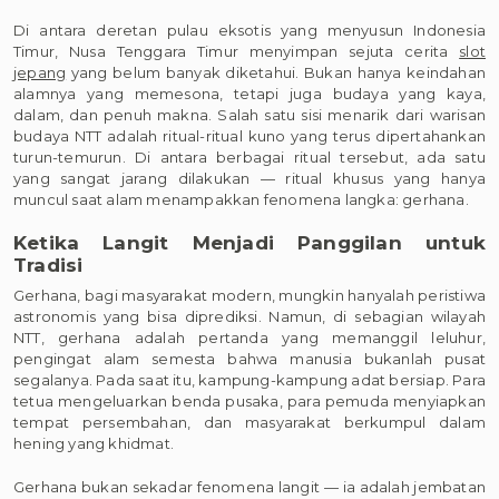
Di antara deretan pulau eksotis yang menyusun Indonesia
Timur, Nusa Tenggara Timur menyimpan sejuta cerita
slot
jepang
yang belum banyak diketahui. Bukan hanya keindahan
alamnya yang memesona, tetapi juga budaya yang kaya,
dalam, dan penuh makna. Salah satu sisi menarik dari warisan
budaya NTT adalah ritual-ritual kuno yang terus dipertahankan
turun-temurun. Di antara berbagai ritual tersebut, ada satu
yang sangat jarang dilakukan — ritual khusus yang hanya
muncul saat alam menampakkan fenomena langka: gerhana.
Ketika Langit Menjadi Panggilan untuk
Tradisi
Gerhana, bagi masyarakat modern, mungkin hanyalah peristiwa
astronomis yang bisa diprediksi. Namun, di sebagian wilayah
NTT, gerhana adalah pertanda yang memanggil leluhur,
pengingat alam semesta bahwa manusia bukanlah pusat
segalanya. Pada saat itu, kampung-kampung adat bersiap. Para
tetua mengeluarkan benda pusaka, para pemuda menyiapkan
tempat persembahan, dan masyarakat berkumpul dalam
hening yang khidmat.
Gerhana bukan sekadar fenomena langit — ia adalah jembatan