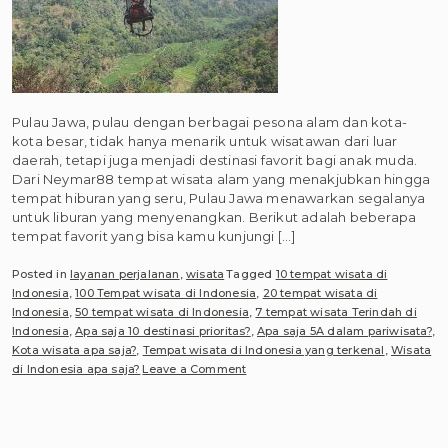
Pulau Jawa, pulau dengan berbagai pesona alam dan kota-
kota besar, tidak hanya menarik untuk wisatawan dari luar
daerah, tetapi juga menjadi destinasi favorit bagi anak muda.
Dari Neymar88 tempat wisata alam yang menakjubkan hingga
tempat hiburan yang seru, Pulau Jawa menawarkan segalanya
untuk liburan yang menyenangkan. Berikut adalah beberapa
tempat favorit yang bisa kamu kunjungi […]
Posted in
layanan perjalanan
,
wisata
Tagged
10 tempat wisata di
Indonesia
,
100 Tempat wisata di Indonesia
,
20 tempat wisata di
Indonesia
,
50 tempat wisata di Indonesia
,
7 tempat wisata Terindah di
Indonesia
,
Apa saja 10 destinasi prioritas?
,
Apa saja 5A dalam pariwisata?
,
Kota wisata apa saja?
,
Tempat wisata di Indonesia yang terkenal
,
Wisata
on
di Indonesia apa saja?
Leave a Comment
Pulau
Jawa
Menyimpan
Banyak