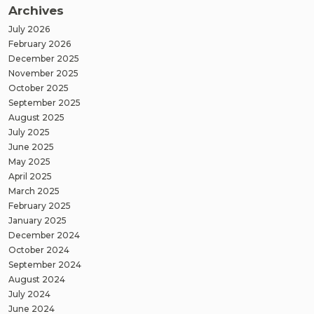
Archives
July 2026
February 2026
December 2025
November 2025
October 2025
September 2025
August 2025
July 2025
June 2025
May 2025
April 2025
March 2025
February 2025
January 2025
December 2024
October 2024
September 2024
August 2024
July 2024
June 2024