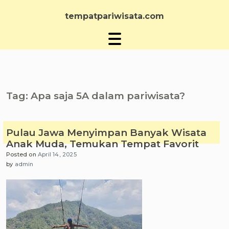
Skip
to
tempatpariwisata.com
content
Tag:
Apa saja 5A dalam pariwisata?
Pulau Jawa Menyimpan Banyak Wisata
Anak Muda, Temukan Tempat Favorit
Posted on
April 14, 2025
by
admin