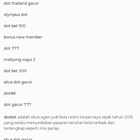
slot thailand gacor
olympus slot
slot bet 100
bonus new member
slot 777
mahjong ways 2
slot bet 200
situs slot gacor
slot88
slot gacor 777
sbobet
adalah situs agen judi bola resmi terpercaya sejak tahun 2015
yang selalu menyediakan pasaran taruhan bola terbaik dan
terlengkap seperti mix parlay.
situs slot gacor