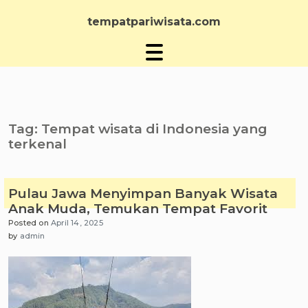
Skip
to
tempatpariwisata.com
content
Tag:
Tempat wisata di Indonesia yang
terkenal
Pulau Jawa Menyimpan Banyak Wisata
Anak Muda, Temukan Tempat Favorit
Posted on
April 14, 2025
by
admin