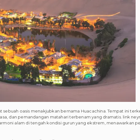
pat sebuah oasis menakjubkan bernama Huacachina. Tempat ini ter
 raksasa, dan pemandangan matahari terbenam yang dramatis. link n
l harmoni alam di tengah kondisi gurun yang ekstrem, menawarkan 