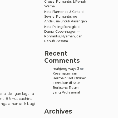
Cruise: Romantis & Penuh
Warna
Kota Flamenco & Cinta di
Seville: Romantisme
Andalusia untuk Pasangan
Kota Paling Bahagia di
Dunia: Copenhagen —
Romantis, Nyaman, dan
Penuh Pesona
Recent
Comments
mahjong ways 3
on
Kesempurnaan
Bermain Slot Online:
Temukan di Situs
Berlisensi Resmi
yang Profesional
kenal dengan laguna
eymar88 Huacachina
pengalaman unik bagi
Archives