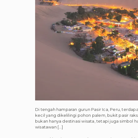
Di tengah hamparan gurun Pasir Ica, Peru, terda
kecil yang dikelilingi pohon palem, bukit pasir
bukan hanya destinasi wisata, tetapi juga simbo
wisatawan […]