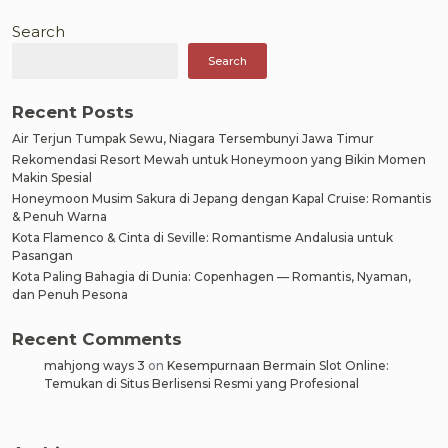
di
Tengah
Search
Gurun
Search
Pasir
Recent Posts
Air Terjun Tumpak Sewu, Niagara Tersembunyi Jawa Timur
Rekomendasi Resort Mewah untuk Honeymoon yang Bikin Momen
Makin Spesial
Honeymoon Musim Sakura di Jepang dengan Kapal Cruise: Romantis
& Penuh Warna
Kota Flamenco & Cinta di Seville: Romantisme Andalusia untuk
Pasangan
Kota Paling Bahagia di Dunia: Copenhagen — Romantis, Nyaman,
dan Penuh Pesona
Recent Comments
mahjong ways 3
on
Kesempurnaan Bermain Slot Online:
Temukan di Situs Berlisensi Resmi yang Profesional