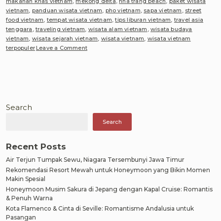
makanan khas vietnam
,
mekong delta
,
nha trang beach
,
paket wisata
vietnam
,
panduan wisata vietnam
,
pho vietnam
,
sapa vietnam
,
street
food vietnam
,
tempat wisata vietnam
,
tips liburan vietnam
,
travel asia
tenggara
,
traveling vietnam
,
wisata alam vietnam
,
wisata budaya
vietnam
,
wisata sejarah vietnam
,
wisata vietnam
,
wisata vietnam
on
terpopuler
Leave a Comment
Estimasi
Biaya
Perjalanan
Liburan
ke
Vietnam:
Search
Panduan
Search
Lengkap
Wisata,
Kuliner
Recent Posts
dan
Air Terjun Tumpak Sewu, Niagara Tersembunyi Jawa Timur
sejarah
yang
Rekomendasi Resort Mewah untuk Honeymoon yang Bikin Momen
wajib
Makin Spesial
di
Honeymoon Musim Sakura di Jepang dengan Kapal Cruise: Romantis
kunjungi
& Penuh Warna
selama
Kota Flamenco & Cinta di Seville: Romantisme Andalusia untuk
liburan
Pasangan