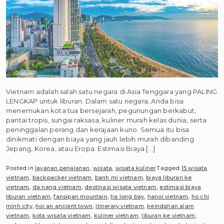
Vietnam adalah salah satu negara di Asia Tenggara yang PALING
LENGKAP untuk liburan. Dalam satu negara, Anda bisa
menemukan kota tua bersejarah, pegunungan berkabut,
pantai tropis, sungai raksasa, kuliner murah kelas dunia, serta
peninggalan perang dan kerajaan kuno. Semua itu bisa
dinikmati dengan biaya yang jauh lebih murah dibanding
Jepang, Korea, atau Eropa. Estimasi Biaya […]
Posted in
layanan perjalanan
,
wisata
,
wisata kuliner
Tagged
15 wisata
vietnam
,
backpacker vietnam
,
banh mi vietnam
,
biaya liburan ke
vietnam
,
da nang vietnam
,
destinasi wisata vietnam
,
estimasi biaya
liburan vietnam
,
fansipan mountain
,
ha long bay
,
hanoi vietnam
,
ho chi
minh city
,
hoi an ancient town
,
itinerary vietnam
,
keindahan alam
vietnam
,
kota wisata vietnam
,
kuliner vietnam
,
liburan ke vietnam
,