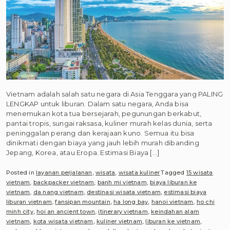
Vietnam adalah salah satu negara di Asia Tenggara yang PALING
LENGKAP untuk liburan. Dalam satu negara, Anda bisa
menemukan kota tua bersejarah, pegunungan berkabut,
pantai tropis, sungai raksasa, kuliner murah kelas dunia, serta
peninggalan perang dan kerajaan kuno. Semua itu bisa
dinikmati dengan biaya yang jauh lebih murah dibanding
Jepang, Korea, atau Eropa. Estimasi Biaya […]
Posted in
layanan perjalanan
,
wisata
,
wisata kuliner
Tagged
15 wisata
vietnam
,
backpacker vietnam
,
banh mi vietnam
,
biaya liburan ke
vietnam
,
da nang vietnam
,
destinasi wisata vietnam
,
estimasi biaya
liburan vietnam
,
fansipan mountain
,
ha long bay
,
hanoi vietnam
,
ho chi
minh city
,
hoi an ancient town
,
itinerary vietnam
,
keindahan alam
vietnam
,
kota wisata vietnam
,
kuliner vietnam
,
liburan ke vietnam
,