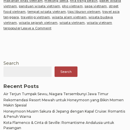
makanan khas vietnam
,
mekong delta
,
nha trang beach
,
paket wisata
vietnam
,
panduan wisata vietnam
,
pho vietnam
,
sapa vietnam
,
street
food vietnam
,
tempat wisata vietnam
,
tips liburan vietnam
,
travel asia
tenggara
,
traveling vietnam
,
wisata alam vietnam
,
wisata budaya
vietnam
,
wisata sejarah vietnam
,
wisata vietnam
,
wisata vietnam
on
terpopuler
Leave a Comment
Estimasi
Biaya
Perjalanan
Liburan
ke
Vietnam:
Search
Panduan
Search
Lengkap
Wisata,
Kuliner
Recent Posts
dan
Air Terjun Tumpak Sewu, Niagara Tersembunyi Jawa Timur
sejarah
yang
Rekomendasi Resort Mewah untuk Honeymoon yang Bikin Momen
wajib
Makin Spesial
di
Honeymoon Musim Sakura di Jepang dengan Kapal Cruise: Romantis
kunjungi
& Penuh Warna
selama
Kota Flamenco & Cinta di Seville: Romantisme Andalusia untuk
liburan
Pasangan