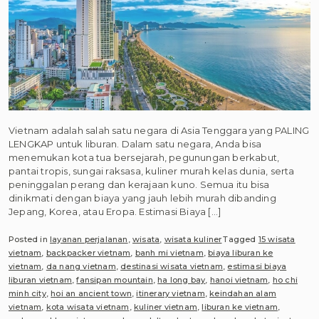
Vietnam adalah salah satu negara di Asia Tenggara yang PALING
LENGKAP untuk liburan. Dalam satu negara, Anda bisa
menemukan kota tua bersejarah, pegunungan berkabut,
pantai tropis, sungai raksasa, kuliner murah kelas dunia, serta
peninggalan perang dan kerajaan kuno. Semua itu bisa
dinikmati dengan biaya yang jauh lebih murah dibanding
Jepang, Korea, atau Eropa. Estimasi Biaya […]
Posted in
layanan perjalanan
,
wisata
,
wisata kuliner
Tagged
15 wisata
vietnam
,
backpacker vietnam
,
banh mi vietnam
,
biaya liburan ke
vietnam
,
da nang vietnam
,
destinasi wisata vietnam
,
estimasi biaya
liburan vietnam
,
fansipan mountain
,
ha long bay
,
hanoi vietnam
,
ho chi
minh city
,
hoi an ancient town
,
itinerary vietnam
,
keindahan alam
vietnam
,
kota wisata vietnam
,
kuliner vietnam
,
liburan ke vietnam
,