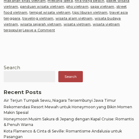
makanan khas vietnam
,
mekong delta
,
nha trang beach
,
paket wisata
vietnam
,
panduan wisata vietnam
,
pho vietnam
,
sapa vietnam
,
street
food vietnam
,
tempat wisata vietnam
,
tips liburan vietnam
,
travel asia
tenggara
,
traveling vietnam
,
wisata alam vietnam
,
wisata budaya
vietnam
,
wisata sejarah vietnam
,
wisata vietnam
,
wisata vietnam
on
terpopuler
Leave a Comment
Estimasi
Biaya
Perjalanan
Liburan
ke
Vietnam:
Search
Panduan
Search
Lengkap
Wisata,
Kuliner
Recent Posts
dan
Air Terjun Tumpak Sewu, Niagara Tersembunyi Jawa Timur
sejarah
yang
Rekomendasi Resort Mewah untuk Honeymoon yang Bikin Momen
wajib
Makin Spesial
di
Honeymoon Musim Sakura di Jepang dengan Kapal Cruise: Romantis
kunjungi
& Penuh Warna
selama
Kota Flamenco & Cinta di Seville: Romantisme Andalusia untuk
liburan
Pasangan