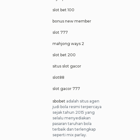
slot bet 100
bonus new member
slot 777
mahjong ways 2
slot bet 200
situs slot gacor
slot88
slot gacor 777
sbobet
adalah situs agen
judi bola resmi terpercaya
sejak tahun 2015 yang
selalu menyediakan
pasaran taruhan bola
terbaik dan terlengkap
seperti mix parlay.