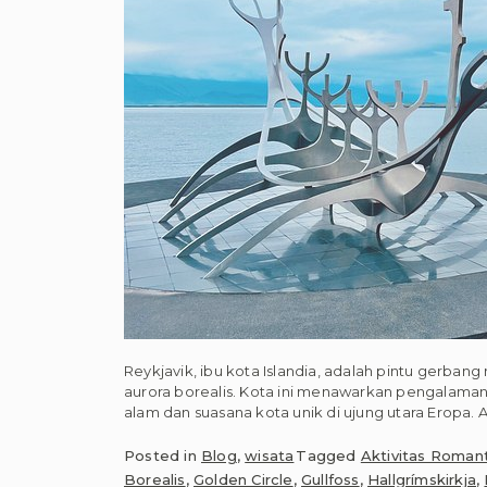
Reykjavik, ibu kota Islandia, adalah pintu gerban
aurora borealis. Kota ini menawarkan pengalaman
alam dan suasana kota unik di ujung utara Eropa. Ar
Posted in
Blog
,
wisata
Tagged
Aktivitas Romant
Borealis
,
Golden Circle
,
Gullfoss
,
Hallgrímskirkja
,