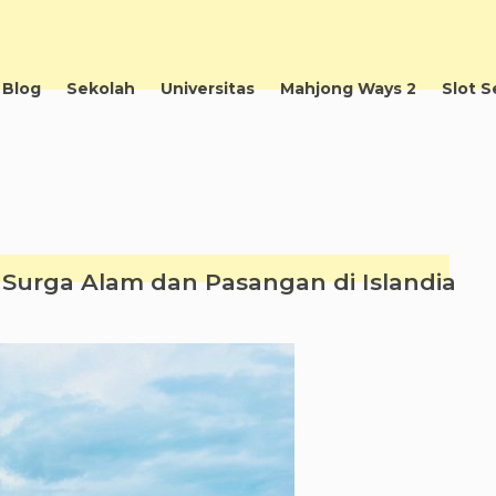
Blog
Sekolah
Universitas
Mahjong Ways 2
Slot S
: Surga Alam dan Pasangan di Islandia