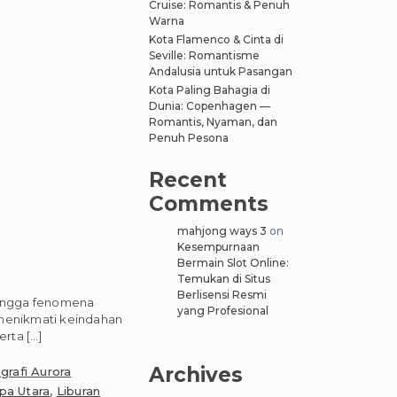
Cruise: Romantis & Penuh
Warna
Kota Flamenco & Cinta di
Seville: Romantisme
Andalusia untuk Pasangan
Kota Paling Bahagia di
Dunia: Copenhagen —
Romantis, Nyaman, dan
Penuh Pesona
Recent
Comments
mahjong ways 3
on
Kesempurnaan
Bermain Slot Online:
Temukan di Situs
Berlisensi Resmi
 hingga fenomena
yang Profesional
 menikmati keindahan
erta […]
Archives
grafi Aurora
pa Utara
,
Liburan