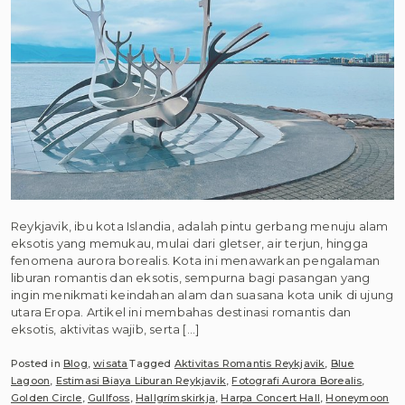
Reykjavik, ibu kota Islandia, adalah pintu gerbang menuju alam
eksotis yang memukau, mulai dari gletser, air terjun, hingga
fenomena aurora borealis. Kota ini menawarkan pengalaman
liburan romantis dan eksotis, sempurna bagi pasangan yang
ingin menikmati keindahan alam dan suasana kota unik di ujung
utara Eropa. Artikel ini membahas destinasi romantis dan
eksotis, aktivitas wajib, serta […]
Posted in
Blog
,
wisata
Tagged
Aktivitas Romantis Reykjavik
,
Blue
Lagoon
,
Estimasi Biaya Liburan Reykjavik
,
Fotografi Aurora Borealis
,
Golden Circle
,
Gullfoss
,
Hallgrímskirkja
,
Harpa Concert Hall
,
Honeymoon