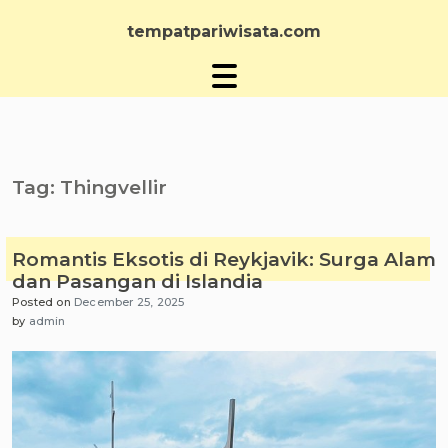
Skip
to
tempatpariwisata.com
content
Tag:
Thingvellir
Romantis Eksotis di Reykjavik: Surga Alam
dan Pasangan di Islandia
Posted on
December 25, 2025
by
admin