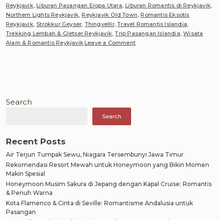
Reykjavik
,
Liburan Pasangan Eropa Utara
,
Liburan Romantis di Reykjavik
,
Northern Lights Reykjavik
,
Reykjavik Old Town
,
Romantis Eksotis
Reykjavik
,
Strokkur Geyser
,
Thingvellir
,
Travel Romantis Islandia
,
Trekking Lembah & Gletser Reykjavik
,
Trip Pasangan Islandia
,
Wisata
on
Alam & Romantis Reykjavik
Leave a Comment
Romantis
Eksotis
di
Reykjavik:
Surga
Alam
Search
dan
Search
Pasangan
di
Islandia
Recent Posts
Air Terjun Tumpak Sewu, Niagara Tersembunyi Jawa Timur
Rekomendasi Resort Mewah untuk Honeymoon yang Bikin Momen
Makin Spesial
Honeymoon Musim Sakura di Jepang dengan Kapal Cruise: Romantis
& Penuh Warna
Kota Flamenco & Cinta di Seville: Romantisme Andalusia untuk
Pasangan